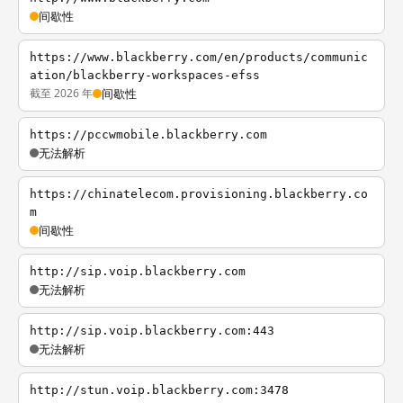
间歇性
https://www.blackberry.com/en/products/communic
ation/blackberry-workspaces-efss
截至 2026 年
间歇性
https://pccwmobile.blackberry.com
无法解析
https://chinatelecom.provisioning.blackberry.co
m
间歇性
http://sip.voip.blackberry.com
无法解析
http://sip.voip.blackberry.com:443
无法解析
http://stun.voip.blackberry.com:3478