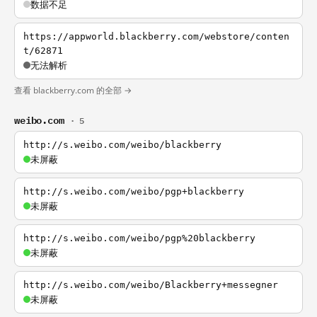
数据不足
https://appworld.blackberry.com/webstore/conten
t/62871
无法解析
查看 blackberry.com 的全部 →
weibo.com
· 5
http://s.weibo.com/weibo/blackberry
未屏蔽
http://s.weibo.com/weibo/pgp+blackberry
未屏蔽
http://s.weibo.com/weibo/pgp%20blackberry
未屏蔽
http://s.weibo.com/weibo/Blackberry+messegner
未屏蔽