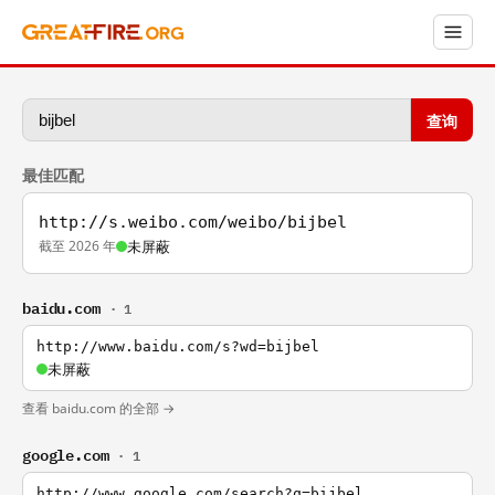
查询
最佳匹配
http://s.weibo.com/weibo/bijbel
截至 2026 年
未屏蔽
baidu.com
· 1
http://www.baidu.com/s?wd=bijbel
未屏蔽
查看 baidu.com 的全部 →
google.com
· 1
http://www.google.com/search?q=bijbel