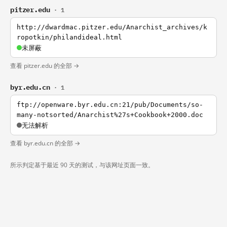
pitzer.edu
· 1
http://dwardmac.pitzer.edu/Anarchist_archives/k
ropotkin/philandideal.html
未屏蔽
查看 pitzer.edu 的全部 →
byr.edu.cn
· 1
ftp://openware.byr.edu.cn:21/pub/Documents/so-
many-notsorted/Anarchist%27s+Cookbook+2000.doc
无法解析
查看 byr.edu.cn 的全部 →
所示判定基于最近 90 天的测试，与该网址页面一致。