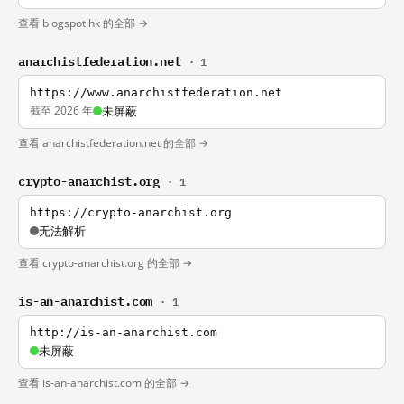
查看 blogspot.hk 的全部 →
anarchistfederation.net
· 1
https://www.anarchistfederation.net
截至 2026 年
未屏蔽
查看 anarchistfederation.net 的全部 →
crypto-anarchist.org
· 1
https://crypto-anarchist.org
无法解析
查看 crypto-anarchist.org 的全部 →
is-an-anarchist.com
· 1
http://is-an-anarchist.com
未屏蔽
查看 is-an-anarchist.com 的全部 →