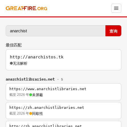
查询
最佳匹配
http://anarchistos.tk
无法解析
anarchistlibraries.net
· 5
https://www.anarchistlibraries.net
截至 2026 年
未屏蔽
https://zh.anarchistlibraries.net
截至 2026 年
间歇性
http://zh.anarchistlibraries.net