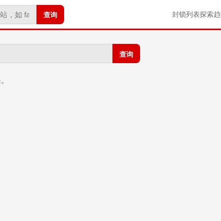
查询
封锁列表
探索
趋
查询
果。