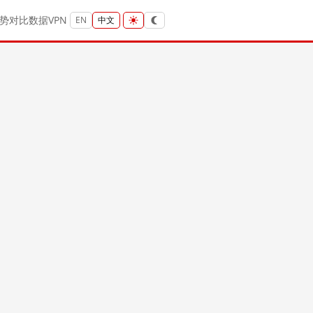
势
对比
数据
VPN
EN
中文