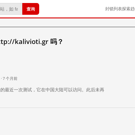
查询
封锁列表
探索
趋
/kalivioti.gr 吗？
。
 · 7 个月前
 个月前）的最近一次测试，它在中国大陆可以访问。此后未再