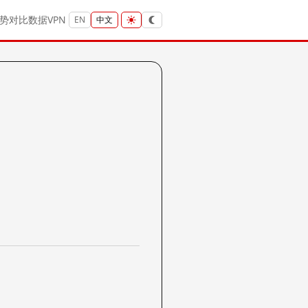
势
对比
数据
VPN
EN
中文