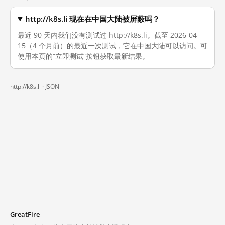
http://k8s.li 现在在中国大陆被屏蔽吗？
最近 90 天内我们没有测试过 http://k8s.li。截至 2026-04-
15（4 个月前）的最近一次测试，它在中国大陆可以访问。可
使用本页的“立即测试”按钮获取最新结果。
http://k8s.li ·
JSON
GreatFire