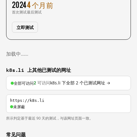
2024
4 个月前
首次测试
最后测试
立即测试
加载中……
k8s.li 上其他已测试的网址
2
可访问
k8s.li 下全部 2 个已测试网址 →
全部可访问
https://k8s.li
未屏蔽
所示判定基于最近 90 天的测试，与该网址页面一致。
常见问题