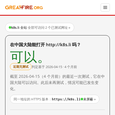
k8s.li 全站
·
全部可访问
·
2 个已测试网址
→
在中国大陆能打开 http://k8s.li 吗？
可以。
判定基于 2026-04-15 · 4 个月前
近期无测试
截至 2026-04-15（4 个月前）的最近一次测试，它在中
国大陆可以访问。此后未再测试，情况可能已发生变
化。
https://k8s.li
同一地址的 HTTPS 版本：
未屏蔽
→