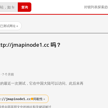
查询
封锁列表
探索
趋
个已测试网址
→
//jmapinode1.cc 吗？
。
 · 7 个月前
 个月前）的最近一次测试，它在中国大陆可以访问。此后未再
://jmapinode1.cc
间歇性
→
请求会因其明文中的地址和关键词被过