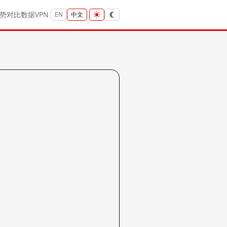
势
对比
数据
VPN
EN
中文