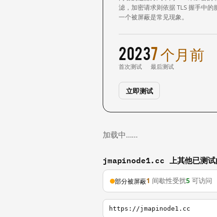
滤，加密请求则依据 TLS 握手
一个被屏蔽是常见现象。
2023
7 个月前
首次测试
最后测试
立即测试
加载中……
jmapinode1.cc 上其他已测
1
间歇性受扰
5
可访问
部分被屏蔽
https://jmapinode1.cc