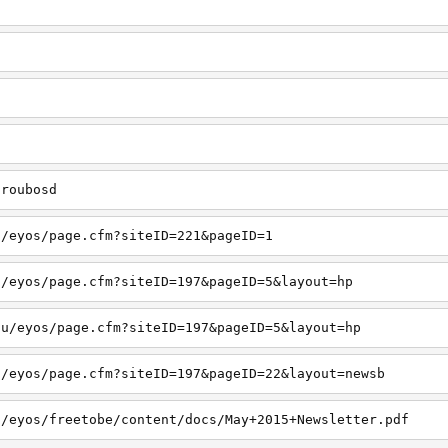
u
u
Eroubosd
u/eyos/page.cfm?siteID=221&pageID=1
u/eyos/page.cfm?siteID=197&pageID=5&layout=hp
du/eyos/page.cfm?siteID=197&pageID=5&layout=hp
u/eyos/page.cfm?siteID=197&pageID=22&layout=newsb
u/eyos/freetobe/content/docs/May+2015+Newsletter.pdf