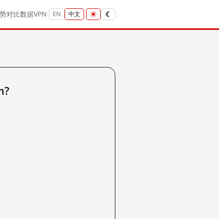
势
对比
数据
VPN
EN
中文
m?