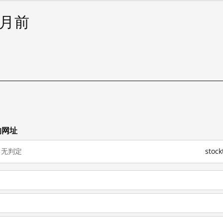
个月前
的网址
无判定
sto