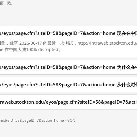
页面一致。
n.edu/eyos/page.cfm?siteID=58&pageID=7&action=home
至 2026-06-17 的最近一次测试，http://intraweb.stockton.edu/e
home 在中国大陆100% disrupted。
n.edu/eyos/page.cfm?siteID=58&pageID=7&action=home
n.edu/eyos/page.cfm?siteID=58&pageID=7&action=home
eb.stockton.edu/eyos/page.cfm?siteID=58&pageID=7&ac
.cfm?siteID=58&pageID=7&action=home ·
JSON