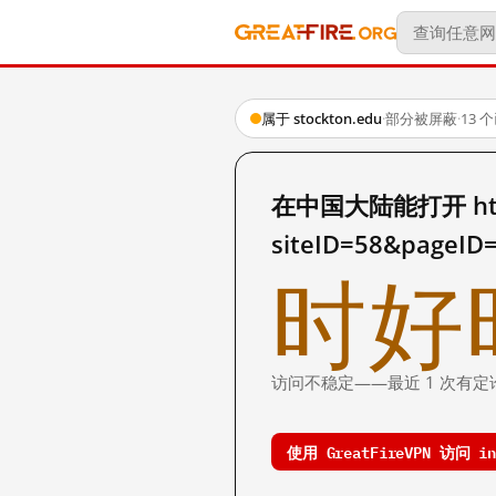
属于 stockton.edu
·
部分被屏蔽
·
13 
在中国大陆能打开 http:/
siteID=58&pageI
时好
访问不稳定——最近 1 次有定
使用 GreatFireVPN 访问 int