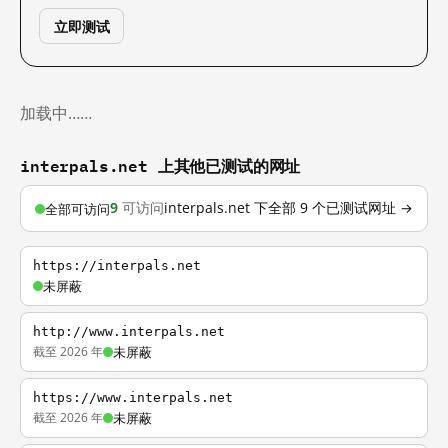
立即测试
加载中……
interpals.net 上其他已测试的网址
9
可访问
interpals.net 下全部 9 个已测试网址 →
全部可访问
https://interpals.net
未屏蔽
http://www.interpals.net
截至 2026 年
未屏蔽
https://www.interpals.net
截至 2026 年
未屏蔽