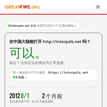
interpals.net 全站
·
全部可访问
·
9 个已测试网址
→
在中国大陆能打开 http://interpals.net 吗？
可以。
最近 1 次有定论的测试均正常连接。
https://interpals.net
同一地址的 HTTPS 版本：
未屏蔽
→
2012
0/1
2 个月前
首次测试
受干扰 · 近 90 天
最后测试