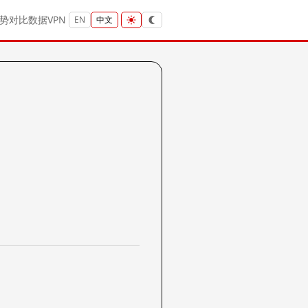
势
对比
数据
VPN
EN
中文