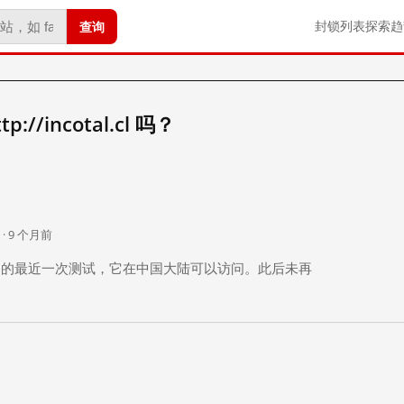
查询
封锁列表
探索
趋
//incotal.cl 吗？
。
 · 9 个月前
 个月前）的最近一次测试，它在中国大陆可以访问。此后未再