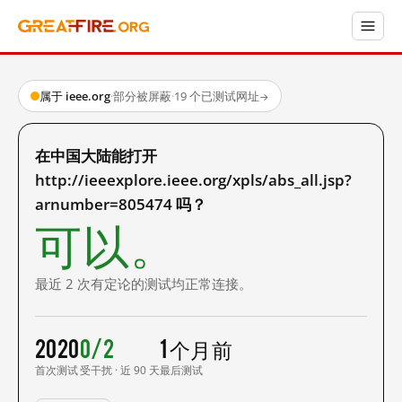
属于 ieee.org
·
部分被屏蔽
·
19 个已测试网址
→
在中国大陆能打开
http://ieeexplore.ieee.org/xpls/abs_all.jsp?
arnumber=805474 吗？
可以。
最近 2 次有定论的测试均正常连接。
2020
0/2
1 个月前
首次测试
受干扰 · 近 90 天
最后测试