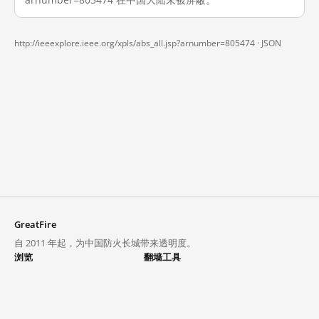
http://ieeexplore.ieee.org/xpls/abs_all.jsp?arnumber=805474 ·
JSON
GreatFire
自 2011 年起，为中国防火长城带来透明度。
浏览
翻墙工具
封锁列表
VPN 与代理
探索
翻墙中心
趋势
GreatFireVPN
热门网站在中国大陆的访问状况