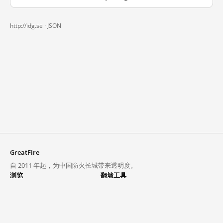
http://idg.se ·
JSON
GreatFire
自 2011 年起，为中国防火长城带来透明度。
浏览
翻墙工具
封锁列表
VPN 与代理
探索
翻墙中心
趋势
GreatFireVPN
热门网站在中国大陆的访问状况