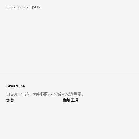
http://huru.ru ·
JSON
GreatFire
自 2011 年起，为中国防火长城带来透明度。
浏览
翻墙工具
封锁列表
VPN 与代理
探索
翻墙中心
趋势
GreatFireVPN
热门网站在中国大陆的访问状况
数据与 API