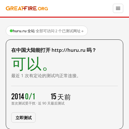
huru.ru 全站
·
全部可访问
·
2 个已测试网址
→
在中国大陆能打开 http://huru.ru 吗？
可以。
最近 1 次有定论的测试均正常连接。
2014
0/1
15 天前
首次测试
受干扰 · 近 90 天
最后测试
立即测试