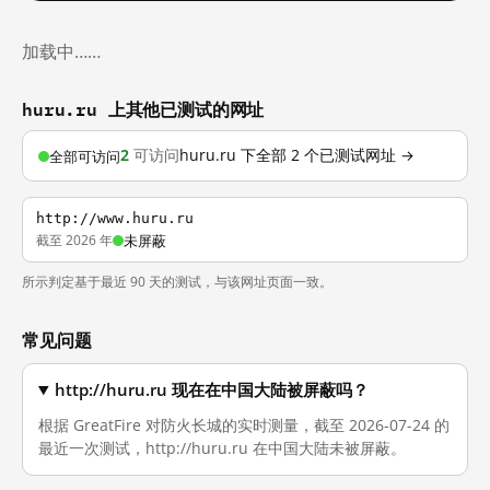
加载中……
huru.ru 上其他已测试的网址
2
可访问
huru.ru 下全部 2 个已测试网址 →
全部可访问
http://www.huru.ru
截至 2026 年
未屏蔽
所示判定基于最近 90 天的测试，与该网址页面一致。
常见问题
http://huru.ru 现在在中国大陆被屏蔽吗？
根据 GreatFire 对防火长城的实时测量，截至 2026-07-24 的
最近一次测试，http://huru.ru 在中国大陆未被屏蔽。