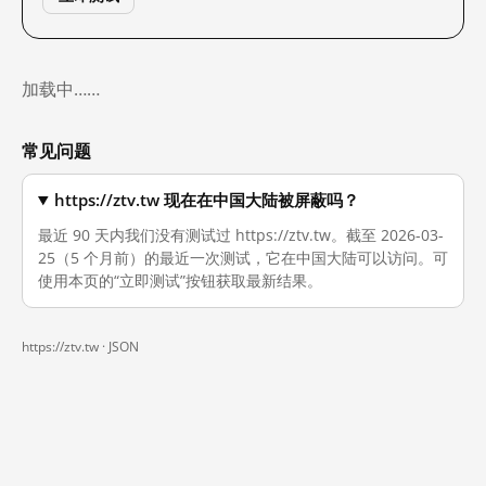
加载中……
常见问题
https://ztv.tw 现在在中国大陆被屏蔽吗？
最近 90 天内我们没有测试过 https://ztv.tw。截至 2026-03-
25（5 个月前）的最近一次测试，它在中国大陆可以访问。可
使用本页的“立即测试”按钮获取最新结果。
https://ztv.tw ·
JSON