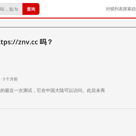
查询
封锁列表
探索
趋
s://znv.cc 吗？
。
 · 3 个月前
 个月前）的最近一次测试，它在中国大陆可以访问。此后未再