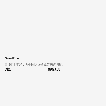
GreatFire
自 2011 年起，为中国防火长城带来透明度。
浏览
翻墙工具
封锁列表
VPN 与代理
探索
翻墙中心
趋势
GreatFireVPN
热门网站在中国大陆的访问状况
数据与 API
常见问题