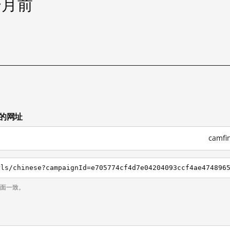
个月前
试
试的网址
camf
页面一致。