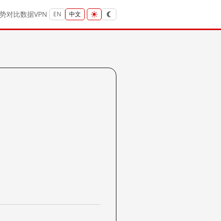
势
对比
数据
VPN
EN
中文