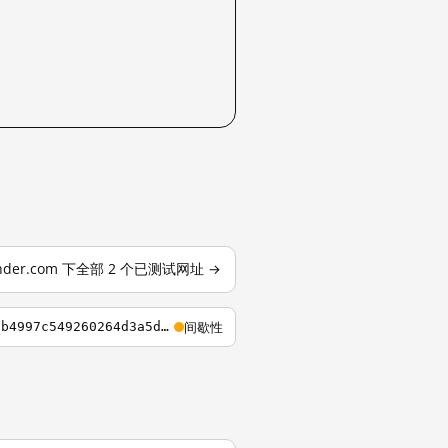
inder.com 下全部 2 个已测试网址 →
间歇性
https://zh.camfinder.com/girls/chinese?campaignId=e705774cf4d7e04204093ccf4ae4748965b4997c549260264d3a5da80101640e&p2=10295dd28dc0cc39a3dd588c107baa&p3=61561&realDomain=go.zybrdr.com&referrer=https%3A%2F%2Ft.anmdr.link%2F&sourceId=43404&stripbotVariation=