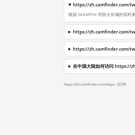
https://zh.camfinder.
根据 GreatFire 对防火长城的实时测量，
https://zh.camfinder.
https://zh.camfinder.
在中国大陆如何访问 https://zh.
https://zh.camfinder.com/twyu ·
JSON