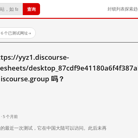
查询
封锁列表
探索
趋
·
6 个已测试网址
→
//yyz1.discourse-
ylesheets/desktop_87cdf9e41180a6f4f387
discourse.group 吗？
。
 · 5 个月前
 个月前）的最近一次测试，它在中国大陆可以访问。此后未再