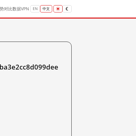
势
对比
数据
VPN
EN
中文
aba3e2cc8d099dee