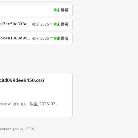
未屏蔽
未屏蔽
截至 2026 年
https://canada1.discourse-cdn.com/free1/assets/discourse-1a5a696f5b86766ab1c9945f9b8a7cc50e318cd276d348441dead931c20d47d1.br.js
未屏蔽
截至 2026 年
https://sea1.discourse-cdn.com/business5/stylesheets/color_definitions_base__1_1e7d4bc4a1383d9537a71709ff4e2a4e888c1b1a.css?__ws=users.rust-lang.org
cc8d099dee9450.css?
scourse.group。截至 2026-03-
course.group ·
JSON