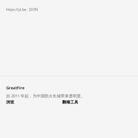
https://yt.be ·
JSON
GreatFire
自 2011 年起，为中国防火长城带来透明度。
浏览
翻墙工具
封锁列表
VPN 与代理
探索
翻墙中心
趋势
GreatFireVPN
热门网站在中国大陆的访问状况
数据与 API