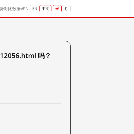
势
对比
数据
VPN
EN
中文
/12056.html 吗？