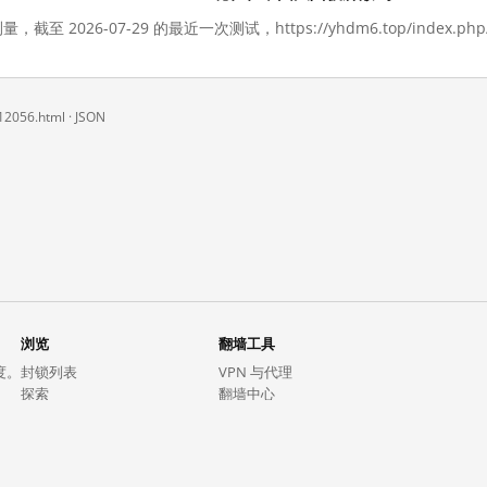
至 2026-07-29 的最近一次测试，https://yhdm6.top/index.php/vod
/12056.html ·
JSON
浏览
翻墙工具
度。
封锁列表
VPN 与代理
探索
翻墙中心
趋势
GreatFireVPN
热门网站在中国大陆的访问状况
数据与 API
常见问题