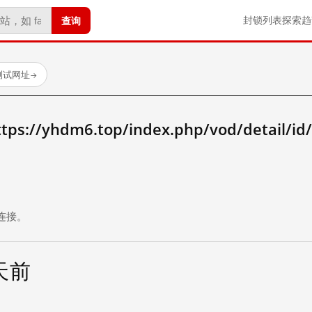
查询
封锁列表
探索
趋
测试网址
→
//yhdm6.top/index.php/vod/detail/id
。
连接。
 天前
试