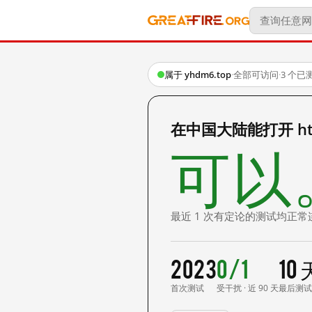
属于 yhdm6.top
·
全部可访问
·
3 个已
在中国大陆能打开 https:
可以
最近 1 次有定论的测试均正常
2023
0/1
10
首次测试
受干扰 · 近 90 天
最后测