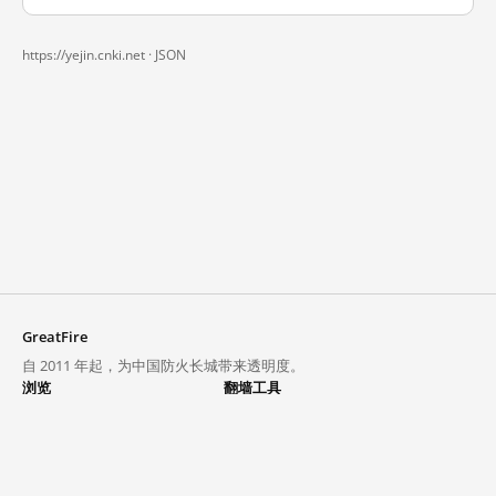
https://yejin.cnki.net ·
JSON
GreatFire
自 2011 年起，为中国防火长城带来透明度。
浏览
翻墙工具
封锁列表
VPN 与代理
探索
翻墙中心
趋势
GreatFireVPN
热门网站在中国大陆的访问状况