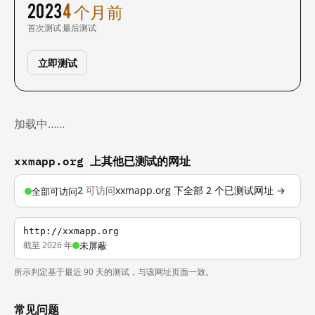
2023
4 个月前
首次测试
最后测试
立即测试
加载中……
xxmapp.org 上其他已测试的网址
2
可访问
xxmapp.org 下全部 2 个已测试网址 →
全部可访问
http://xxmapp.org
截至 2026 年
未屏蔽
所示判定基于最近 90 天的测试，与该网址页面一致。
常见问题