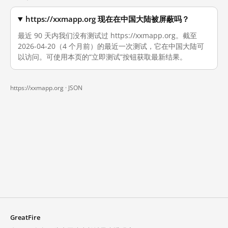
https://xxmapp.org 现在在中国大陆被屏蔽吗？
最近 90 天内我们没有测试过 https://xxmapp.org。截至
2026-04-20（4 个月前）的最近一次测试，它在中国大陆可
以访问。可使用本页的“立即测试”按钮获取最新结果。
https://xxmapp.org ·
JSON
GreatFire