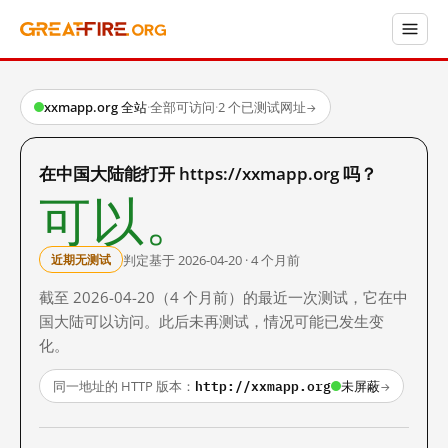
xxmapp.org 全站
·
全部可访问
·
2 个已测试网址
→
在中国大陆能打开 https://xxmapp.org 吗？
可以。
判定基于 2026-04-20 · 4 个月前
近期无测试
截至 2026-04-20（4 个月前）的最近一次测试，它在中
国大陆可以访问。此后未再测试，情况可能已发生变
化。
http://xxmapp.org
同一地址的 HTTP 版本：
未屏蔽
→