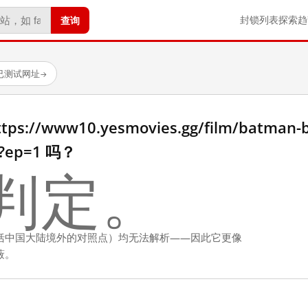
查询
封锁列表
探索
趋
个已测试网址
→
//www10.yesmovies.gg/film/batman-b
l?ep=1 吗？
判定。
括中国大陆境外的对照点）均无法解析——因此它更像
蔽。