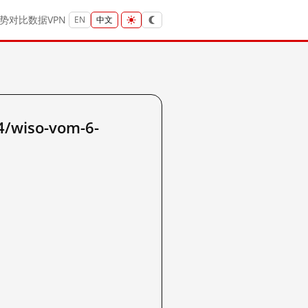
势
对比
数据
VPN
EN
中文
/wiso-vom-6-