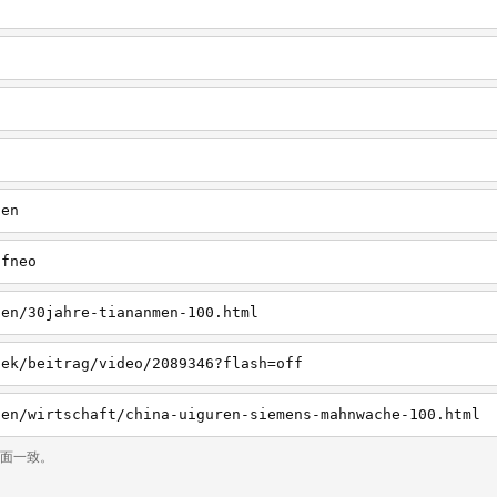
ten
dfneo
ten/30jahre-tiananmen-100.html
hek/beitrag/video/2089346?flash=off
ten/wirtschaft/china-uiguren-siemens-mahnwache-100.html
页面一致。