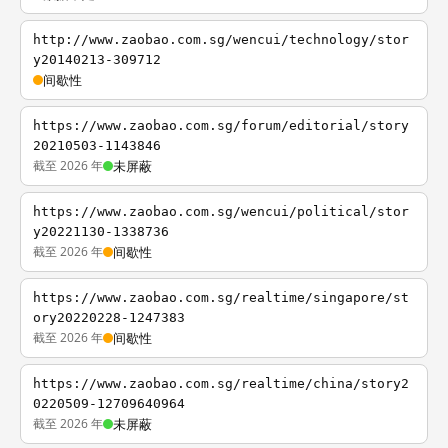
http://www.zaobao.com.sg/wencui/technology/stor
y20140213-309712
间歇性
https://www.zaobao.com.sg/forum/editorial/story
20210503-1143846
截至 2026 年
未屏蔽
https://www.zaobao.com.sg/wencui/political/stor
y20221130-1338736
截至 2026 年
间歇性
https://www.zaobao.com.sg/realtime/singapore/st
ory20220228-1247383
截至 2026 年
间歇性
https://www.zaobao.com.sg/realtime/china/story2
0220509-12709640964
截至 2026 年
未屏蔽