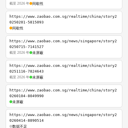
截至 2026 年
间歇性
https://www.zaobao.com.sg/realtime/china/story2
0250201-5815093
间歇性
https://www.zaobao.com.sg/news/singapore/story2
0250715-7141527
截至 2026 年
未屏蔽
https://www.zaobao.com.sg/realtime/china/story2
0251116-7824643
截至 2026 年
未屏蔽
https://www.zaobao.com.sg/realtime/china/story2
0260104-8049990
未屏蔽
https://www.zaobao.com.sg/news/singapore/story2
0260414-8890514
数据不足