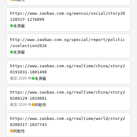
https://www.zaobao.com.sg/wencui/social/story20
220527-1276899
未屏蔽
http://www.zaobao.com.sg/special/report/politic
/uselection2016
未屏蔽
https://www.zaobao.com.sg/realtime/china/story2
0191031-1001490
截至 2026 年
未屏蔽
https://www.zaobao.com.sg/realtime/china/story2
0200129-1024601
截至 2026 年
间歇性
https://www.zaobao.com.sg/realtime/world/story2
0200317-1037743
间歇性