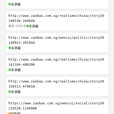
未屏蔽
http://www.zaobao.com.sg/realtime/china/story20
140530-349040
截至 2026 年
未屏蔽
http://www.zaobao.com.sg/wencui/politic/story20
140922-391944
未屏蔽
http://www.zaobao.com.sg/realtime/china/story20
141104-408206
未屏蔽
http://www.zaobao.com.sg/realtime/china/story20
150513-479650
未屏蔽
https://www.zaobao.com.sg/wencui/social/story20
210528-1149988
间歇性