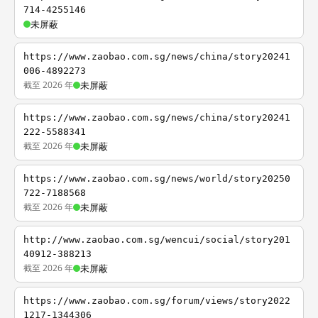
714-4255146
未屏蔽
https://www.zaobao.com.sg/news/china/story20241
006-4892273
截至 2026 年
未屏蔽
https://www.zaobao.com.sg/news/china/story20241
222-5588341
截至 2026 年
未屏蔽
https://www.zaobao.com.sg/news/world/story20250
722-7188568
截至 2026 年
未屏蔽
http://www.zaobao.com.sg/wencui/social/story201
40912-388213
截至 2026 年
未屏蔽
https://www.zaobao.com.sg/forum/views/story2022
1217-1344306