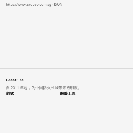
https://www.zaobao.com.sg ·
JSON
GreatFire
自 2011 年起，为中国防火长城带来透明度。
浏览
翻墙工具
封锁列表
VPN 与代理
探索
翻墙中心
趋势
GreatFireVPN
热门网站在中国大陆的访问状况
数据与 API
常见问题