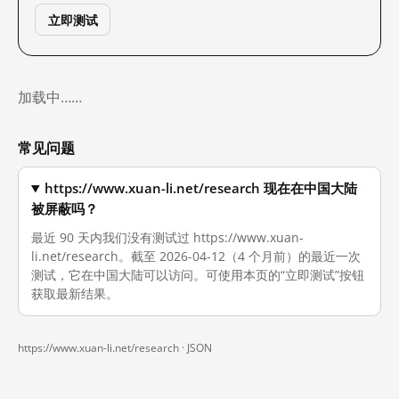
立即测试
加载中……
常见问题
https://www.xuan-li.net/research 现在在中国大陆
被屏蔽吗？
最近 90 天内我们没有测试过 https://www.xuan-
li.net/research。截至 2026-04-12（4 个月前）的最近一次
测试，它在中国大陆可以访问。可使用本页的“立即测试”按钮
获取最新结果。
https://www.xuan-li.net/research ·
JSON