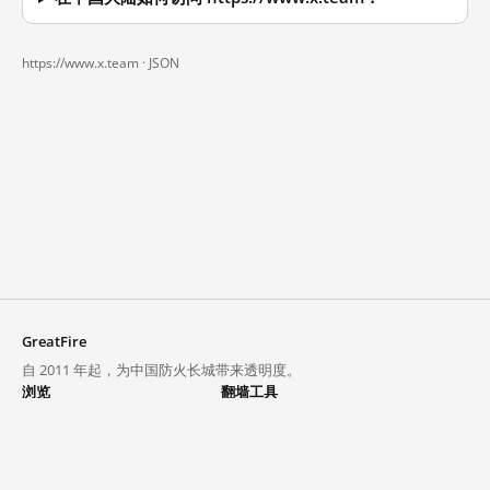
https://www.x.team ·
JSON
GreatFire
自 2011 年起，为中国防火长城带来透明度。
浏览
翻墙工具
封锁列表
VPN 与代理
探索
翻墙中心
趋势
GreatFireVPN
热门网站在中国大陆的访问状况