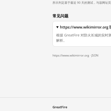
所示判定基于最近 90 天的测试，与该网址
常见问题
https://www.wikimirro
根据 GreatFire 对防火长城的实时测
解析。
https://www.wikimirror.org ·
JSON
GreatFire