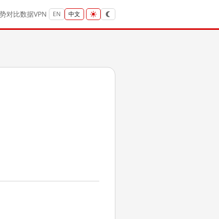
势
对比
数据
VPN
EN
中文