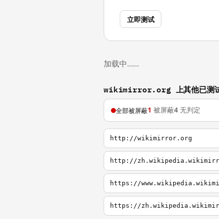
立即测试
加载中……
wikimirror.org 上其他已
1
被屏蔽
4
无判定
全部被屏蔽
http://wikimirror.org
http://zh.wikipedia.wikimir
https://www.wikipedia.wikim
https://zh.wikipedia.wikimi