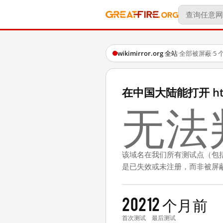
wikimirror.org 全站
·
全部被屏蔽
·
5
在中国大陆能打开 https
无法
该域名在我们所有测试点（包
是已失效或未注册，而非被屏
2021
2 个月前
首次测试
最后测试