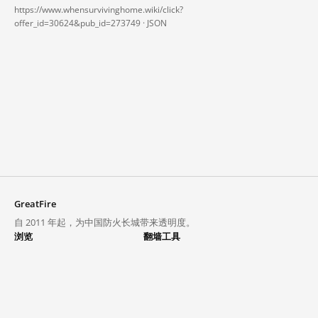
https://www.whensurvivinghome.wiki/click?
offer_id=30624&pub_id=273749 ·
JSON
GreatFire
自 2011 年起，为中国防火长城带来透明度。
浏览
翻墙工具
封锁列表
VPN 与代理
探索
翻墙中心
趋势
GreatFireVPN
热门网站在中国大陆的访问状况
数据与 API