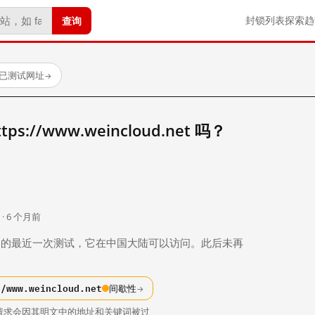
查询
封锁列表
探索
趋
个已测试网址
→
://www.weincloud.net 吗？
。
 · 6 个月前
 个月前）的最近一次测试，它在中国大陆可以访问。此后未再
//www.weincloud.net
间歇性
→
请求会因其明文中的地址和关键词被过