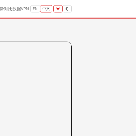
势
对比
数据
VPN
EN
中文