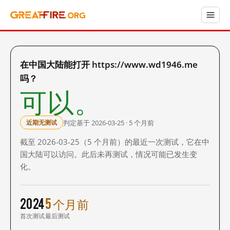
在中国大陆能打开 https://www.wd1946.me
吗？
可以。
判定基于 2026-03-25 · 5 个月前
近期无测试
截至 2026-03-25（5 个月前）的最近一次测试，它在中
国大陆可以访问。此后未再测试，情况可能已发生变
化。
2024
5 个月前
首次测试
最后测试