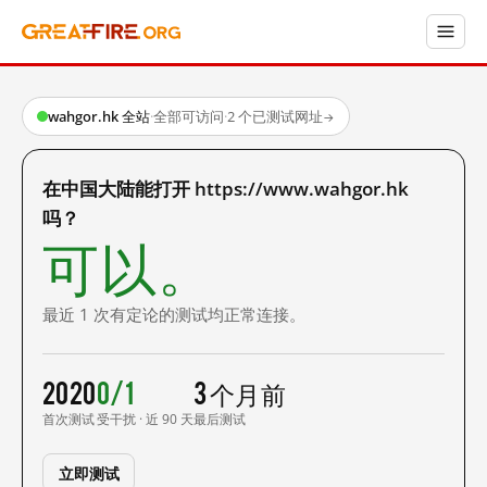
wahgor.hk 全站
·
全部可访问
·
2 个已测试网址
→
在中国大陆能打开 https://www.wahgor.hk
吗？
可以。
最近 1 次有定论的测试均正常连接。
2020
0/1
3 个月前
首次测试
受干扰 · 近 90 天
最后测试
立即测试