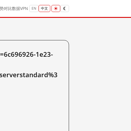
势
对比
数据
VPN
EN
中文
6c696926-1e23-
Bserverstandard%3