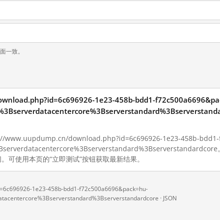
页面一致。
ownload.php?id=6c696926-1e23-458b-bdd1-f72c500a6696&pa
er%3Bserverdatacentercore%3Bserverstandard%3Bserve
w.uupdump.cn/download.php?id=6c696926-1e23-458b-bdd1-f
%3Bserverdatacentercore%3Bserverstandard%3Bserverstandar
。可使用本页的“立即测试”按钮获取最新结果。
id=6c696926-1e23-458b-bdd1-f72c500a6696&pack=hu-
atacentercore%3Bserverstandard%3Bserverstandardcore ·
JSON