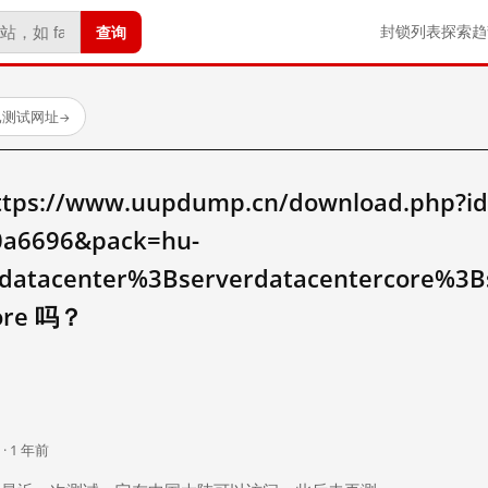
查询
封锁列表
探索
趋
已测试网址
→
//www.uupdump.cn/download.php?id=
0a6696&pack=hu-
rdatacenter%3Bserverdatacentercore%3
ore 吗？
。
 · 1 年前