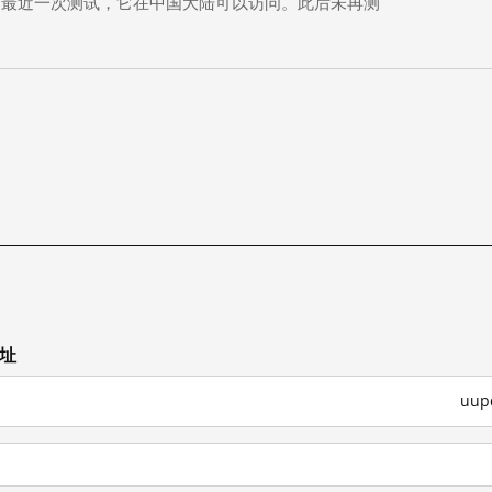
 年前）的最近一次测试，它在中国大陆可以访问。此后未再测
网址
uu