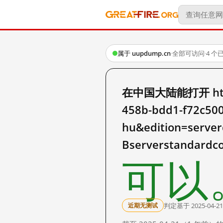
属于 uupdump.cn
·
全部可访问
·
4 个
在中国大陆能打开 https:
458b-bdd1-f72c50
hu&edition=serve
Bserverstandardc
可以
判定基于 2025-04-21
近期无测试