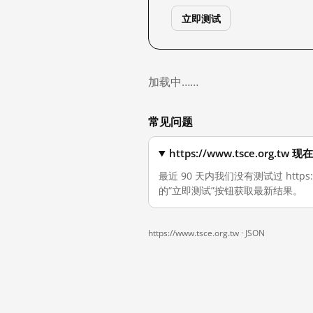
立即测试
加载中……
常见问题
https://www.tsce.org
最近 90 天内我们没有测试过 https
的“立即测试”按钮获取最新结果。
https://www.tsce.org.tw ·
JSON