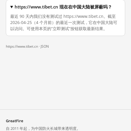
https://www.tibet.cn 现在在中国大陆被屏蔽吗？
最近 90 天内我们没有测试过 https://www.tibet.cn。截至
2026-04-25（4 个月前）的最近一次测试，它在中国大陆可
以访问。可使用本页的“立即测试”按钮获取最新结果。
https://www.tibet.cn ·
JSON
GreatFire
自 2011 年起，为中国防火长城带来透明度。