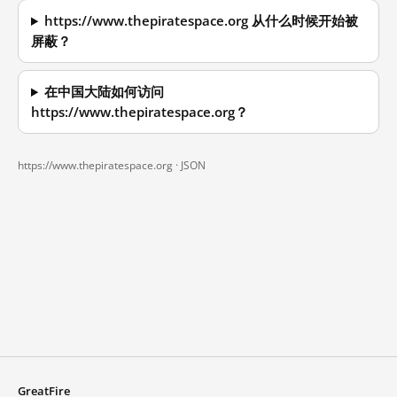
https://www.thepiratespace.org 从什么时候开始被
屏蔽？
在中国大陆如何访问
https://www.thepiratespace.org？
https://www.thepiratespace.org ·
JSON
GreatFire