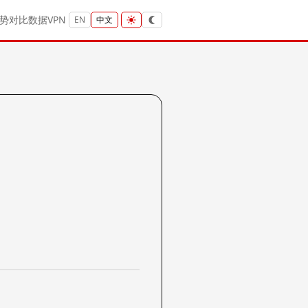
势
对比
数据
VPN
EN
中文