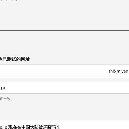
试
上其他已测试的网址
the-miya
.jp
页面一致。
ichi.co.jp 现在在中国大陆被屏蔽吗？