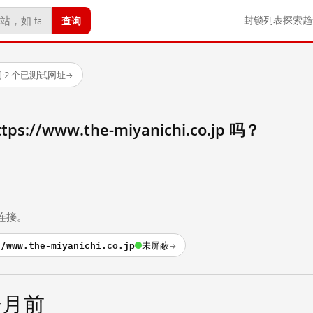
查询
封锁列表
探索
趋
问
·
2 个已测试网址
→
//www.the-miyanichi.co.jp 吗？
。
连接。
//www.the-miyanichi.co.jp
未屏蔽
→
个月前