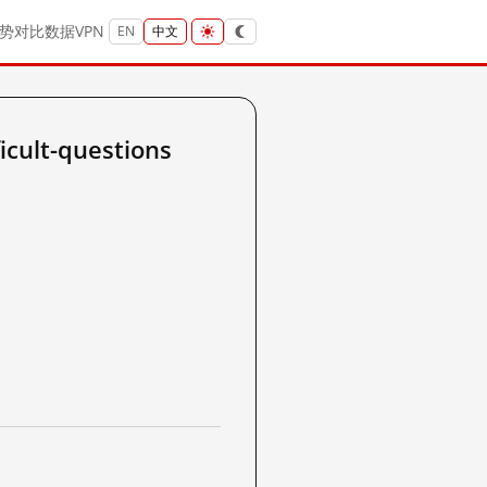
势
对比
数据
VPN
EN
中文
cult-questions