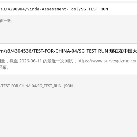
/s3/4290904/Vinda-Assessment-Tool/SG_TEST_RUN
页面一致。
o.com/s3/4304536/TEST-FOR-CHINA-04/SG_TEST_RUN 现在
至 2026-06-11 的最近一次测试，https://www.surveygizmo.com/s3
被屏蔽。
6/TEST-FOR-CHINA-04/SG_TEST_RUN ·
JSON