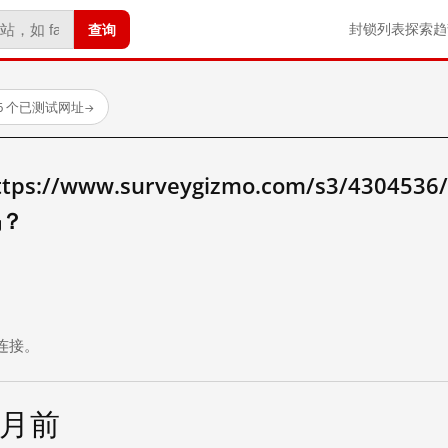
查询
封锁列表
探索
趋
6 个已测试网址
→
//www.surveygizmo.com/s3/4304536/T
吗？
。
连接。
个月前