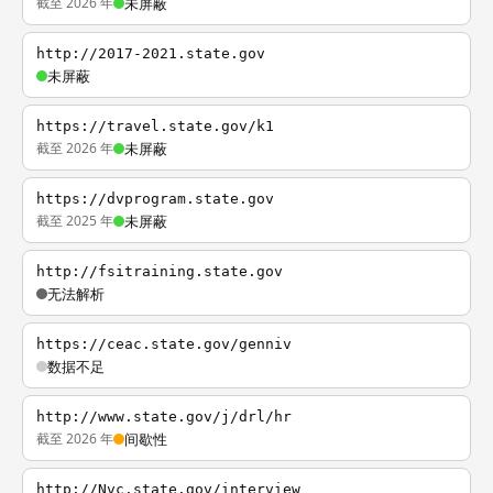
截至 2026 年
未屏蔽
http://2017-2021.state.gov
未屏蔽
https://travel.state.gov/k1
截至 2026 年
未屏蔽
https://dvprogram.state.gov
截至 2025 年
未屏蔽
http://fsitraining.state.gov
无法解析
https://ceac.state.gov/genniv
数据不足
http://www.state.gov/j/drl/hr
截至 2026 年
间歇性
http://Nvc.state.gov/interview