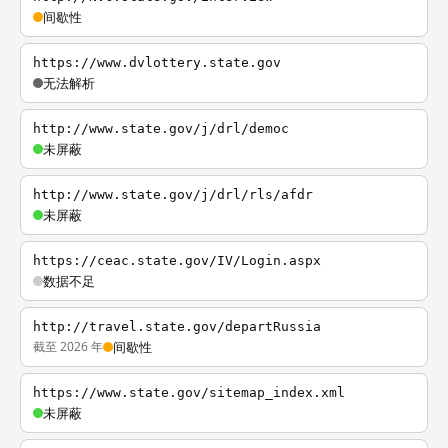
间歇性
https://www.dvlottery.state.gov
无法解析
http://www.state.gov/j/drl/democ
未屏蔽
http://www.state.gov/j/drl/rls/afdr
未屏蔽
https://ceac.state.gov/IV/Login.aspx
数据不足
http://travel.state.gov/departRussia
截至 2026 年
间歇性
https://www.state.gov/sitemap_index.xml
未屏蔽