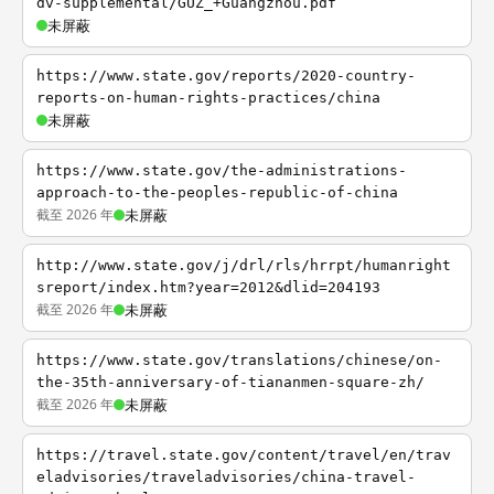
dv-supplemental/GUZ_+Guangzhou.pdf
未屏蔽
https://www.state.gov/reports/2020-country-
reports-on-human-rights-practices/china
未屏蔽
https://www.state.gov/the-administrations-
approach-to-the-peoples-republic-of-china
截至 2026 年
未屏蔽
http://www.state.gov/j/drl/rls/hrrpt/humanright
sreport/index.htm?year=2012&dlid=204193
截至 2026 年
未屏蔽
https://www.state.gov/translations/chinese/on-
the-35th-anniversary-of-tiananmen-square-zh/
截至 2026 年
未屏蔽
https://travel.state.gov/content/travel/en/trav
eladvisories/traveladvisories/china-travel-