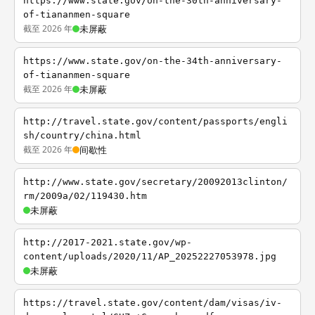
https://www.state.gov/on-the-30th-anniversary-
of-tiananmen-square
截至 2026 年
未屏蔽
https://www.state.gov/on-the-34th-anniversary-
of-tiananmen-square
截至 2026 年
未屏蔽
http://travel.state.gov/content/passports/engli
sh/country/china.html
截至 2026 年
间歇性
http://www.state.gov/secretary/20092013clinton/
rm/2009a/02/119430.htm
未屏蔽
http://2017-2021.state.gov/wp-
content/uploads/2020/11/AP_20252227053978.jpg
未屏蔽
https://travel.state.gov/content/dam/visas/iv-