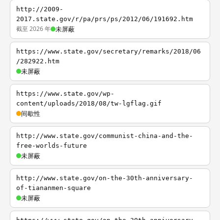
http://2009-
2017.state.gov/r/pa/prs/ps/2012/06/191692.htm
截至 2026 年
未屏蔽
https://www.state.gov/secretary/remarks/2018/06
/282922.htm
未屏蔽
https://www.state.gov/wp-
content/uploads/2018/08/tw-lgflag.gif
间歇性
http://www.state.gov/communist-china-and-the-
free-worlds-future
未屏蔽
http://www.state.gov/on-the-30th-anniversary-
of-tiananmen-square
未屏蔽