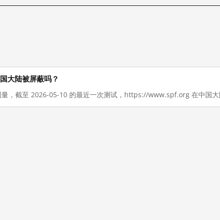
现在在中国大陆被屏蔽吗？
量，截至 2026-05-10 的最近一次测试，https://www.spf.org 在