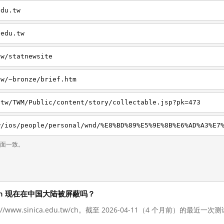
edu.tw
.edu.tw
tw/statnewsite
tw/~bronze/brief.htm
.tw/TWM/Public/content/story/collectable.jsp?pk=473
页面一致。
u.tw/ch 现在在中国大陆被屏蔽吗？
://www.sinica.edu.tw/ch。截至 2026-04-11（4 个月前）