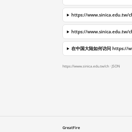
https://www.sinica.ed
https://www.sinica.ed
在中国大陆如何访问 https://www
https://www.sinica.edu.tw/ch ·
JSON
GreatFire