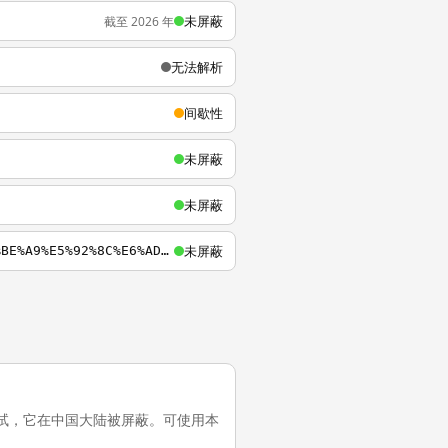
未屏蔽
截至 2026 年
无法解析
间歇性
未屏蔽
未屏蔽
未屏蔽
http://www.ios.sinica.edu.tw/ios/people/personal/wnd/%E8%BD%89%E5%9E%8B%E6%AD%A3%E7%BE%A9%E5%92%8C%E6%AD%B7%E5%8F%B2%E8%A8%98%E6%86%B6.pdf
的最近一次测试，它在中国大陆被屏蔽。可使用本