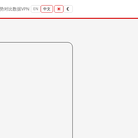
势
对比
数据
VPN
EN
中文