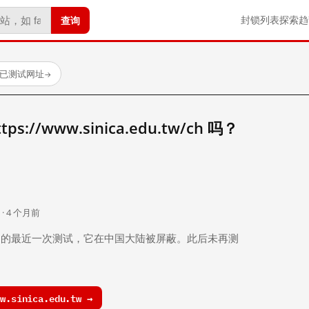
查询
封锁列表
探索
趋
 个已测试网址
→
://www.sinica.edu.tw/ch 吗？
。
 · 4 个月前
 个月前）的最近一次测试，它在中国大陆被屏蔽。此后未再测
.sinica.edu.tw →