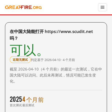
在中国大陆能打开 https://www.scudit.net
吗？
可以。
判定基于 2026-04-10 · 4 个月前
近期无测试
截至 2026-04-10（4 个月前）的最近一次测试，它在中
国大陆可以访问。此后未再测试，情况可能已发生变
化。
2025
4 个月前
首次测试
最后测试