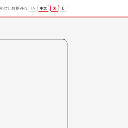
势
对比
数据
VPN
EN
中文