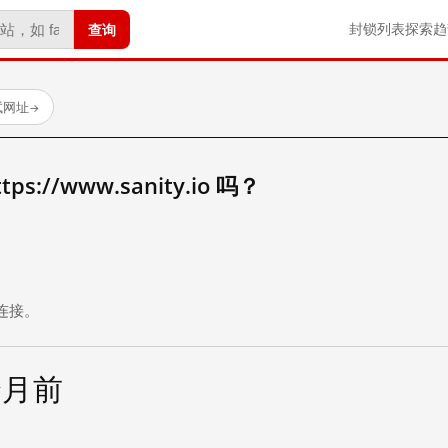
查询
封锁列表
探索
趋
试网址
→
://www.sanity.io 吗？
。
连接。
个月前