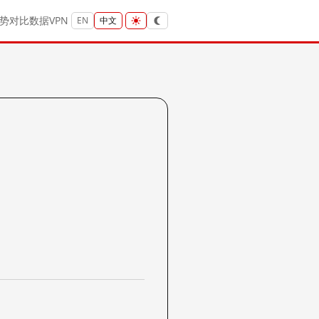
势
对比
数据
VPN
EN
中文