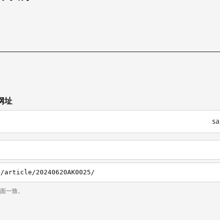
试
网址
s
s/article/20240620AK0025/
页面一致。