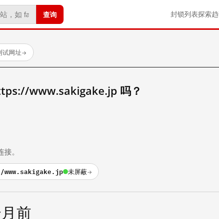
查询
封锁列表
探索
趋
测试网址
→
://www.sakigake.jp 吗？
。
连接。
//www.sakigake.jp
未屏蔽
→
个月前