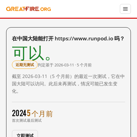
在中国大陆能打开 https://www.runpod.io 吗？
可以。
判定基于 2026-03-11 · 5 个月前
近期无测试
截至 2026-03-11（5 个月前）的最近一次测试，它在中
国大陆可以访问。此后未再测试，情况可能已发生变
化。
2024
5 个月前
首次测试
最后测试
立即测试