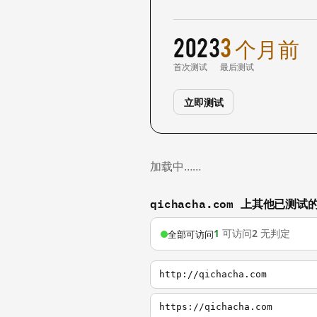
2023
3 个月前
首次测试
最后测试
立即测试
加载中……
qichacha.com 上其他已测试
1
可访问
2
无判定
全部可访问
http://qichacha.com
https://qichacha.com