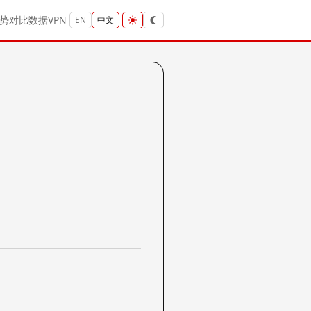
势
对比
数据
VPN
EN
中文