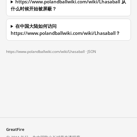
https://www.polandballwiki.com/wiki/Lhasaball 从
什么时候开始被屏蔽？
在中国大陆如何访问
https://www.polandballwiki.com/wiki/Lhasaball？
https://www.polandballwiki.com/wiki/Lhasaball ·
JSON
GreatFire