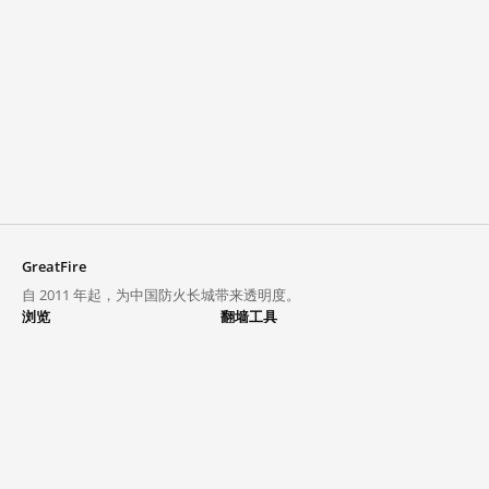
GreatFire
自 2011 年起，为中国防火长城带来透明度。
浏览
翻墙工具
封锁列表
VPN 与代理
探索
翻墙中心
趋势
GreatFireVPN
热门网站在中国大陆的访问状况
数据与 API
常见问题